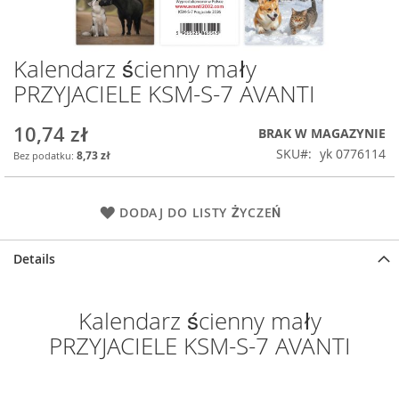
Kalendarz ścienny mały
Przejdź
na
PRZYJACIELE KSM-S-7 AVANTI
początek
galerii
10,74 zł
BRAK W MAGAZYNIE
SKU
yk 0776114
8,73 zł
DODAJ DO LISTY ŻYCZEŃ
Details
Kalendarz ścienny mały
PRZYJACIELE KSM-S-7 AVANTI