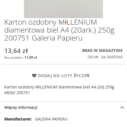
Karton ozdobny MILLENIUM
Przejdź
na
diamentowa biel A4 (20ark.) 250g
początek
200751 Galeria Papieru
galerii
13,64 zł
BRAK W MAGAZYNIE
SKU
ka 0459340
11,09 zł
DODAJ DO LISTY ŻYCZEŃ
Karton ozdobny MILLENIUM diamentowa biel A4 (20) 250g
ARGO 200751
Więcej informacji
Więcej
GALERIA PAPIERU
informacji