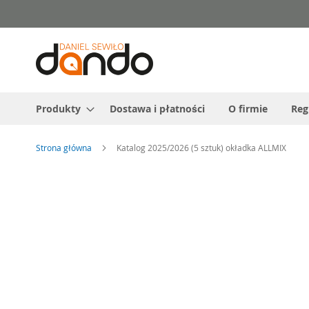
Przejdź
do
treści
Produkty
Dostawa i płatności
O firmie
Reg
Strona główna
Katalog 2025/2026 (5 sztuk) okładka ALLMIX
Przejdź
na
koniec
galerii