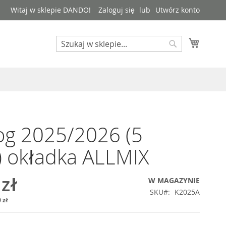
Witaj w sklepie DANDO!
Zaloguj się
Utwórz konto
Mój kos
Search
Search
og 2025/2026 (5
) okładka ALLMIX
 zł
W MAGAZYNIE
SKU
K2025A
 zł