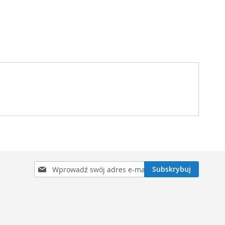
Subskrybuj
Subskrybuj
nasz
newsletter: