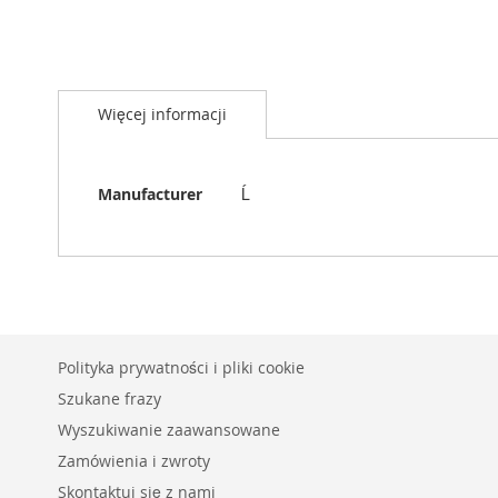
Przejdź
na
Więcej informacji
początek
galerii
Więcej
Manufacturer
Ĺ
informacji
Polityka prywatności i pliki cookie
Szukane frazy
Wyszukiwanie zaawansowane
Zamówienia i zwroty
Skontaktuj się z nami