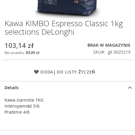
Kawa KIMBO Espresso Classic 1kg
Przejdź
na
selections DeLonghi
początek
galerii
103,14 zł
BRAK W MAGAZYNIE
SKU
gk 0025219
83,85 zł
DODAJ DO LISTY ŻYCZEŃ
Details
Kawa ziarnista 1KG
Intensywność 5/6
Prażenie 4/6