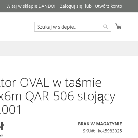
Witaj w sklepie DANDO!
Zaloguj się
Utwórz konto
Mój kos
Search
Search
tor OVAL w taśmie
6m QAR-506 stojący
2001
ł
BRAK W MAGAZYNIE
SKU
kok5983025
zł