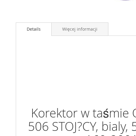
Przejdź
na
Details
Więcej informacji
początek
galerii
Korektor w taśmie
506 STOJ?CY, bialy,