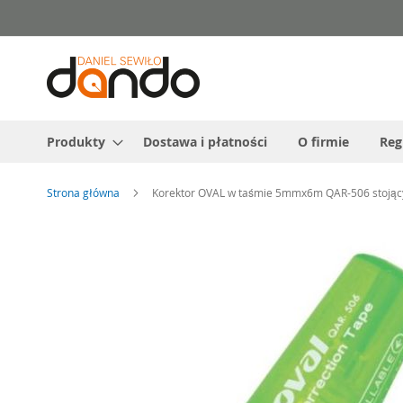
Przejdź
do
treści
Produkty
Dostawa i płatności
O firmie
Reg
Strona główna
Korektor OVAL w taśmie 5mmx6m QAR-506 stojąc
Przejdź
na
koniec
galerii