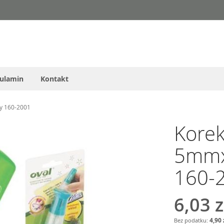
ulamin
Kontakt
y 160-2001
Korek
5mmx
160-
6,03 z
4,90 