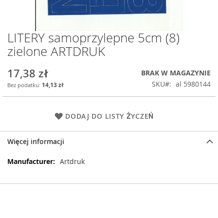
LITERY samoprzylepne 5cm (8)
Przejdź
na
zielone ARTDRUK
początek
galerii
17,38 zł
BRAK W MAGAZYNIE
SKU
al 5980144
14,13 zł
DODAJ DO LISTY ŻYCZEŃ
Więcej informacji
Więcej
Artdruk
informacji