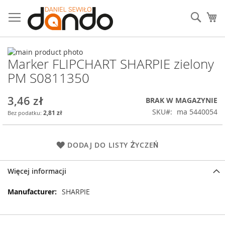
Przejdź
do
Sear
Mó
treści
Przejdź
Marker FLIPCHART SHARPIE zielony
na
Przejdź
koniec
na
PM S0811350
galerii
początek
galerii
3,46 zł
BRAK W MAGAZYNIE
SKU
ma 5440054
2,81 zł
DODAJ DO LISTY ŻYCZEŃ
Więcej informacji
Więcej
SHARPIE
informacji