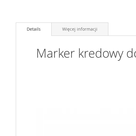
Przejdź
na
Details
Więcej informacji
początek
galerii
Marker kredowy do