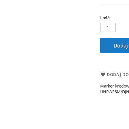
Ilość
Dodaj
DODAJ DO
Marker kredow
UNPWE5M/DJNI 