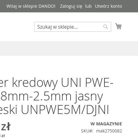
Witaj w sklepie DANDO!
Zaloguj się
Utwórz konto
Mój kos
Search
Search
er kredowy UNI PWE-
.8mm-2.5mm jasny
ieski UNPWE5M/DJNI
 zł
W MAGAZYNIE
SKU
mak2750082
 zł