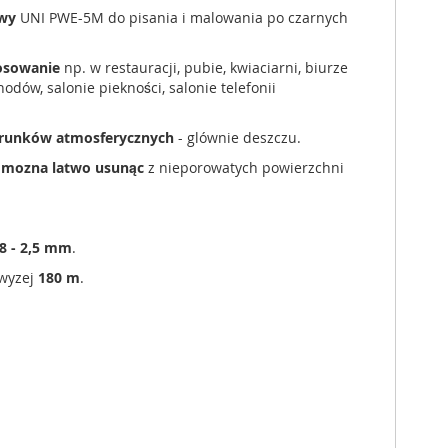
owy
UNI PWE-5M do pisania i malowania po czarnych
tosowanie
np. w restauracji, pubie, kwiaciarni, biurze
dów, salonie piekności, salonie telefonii
arunków atmosferycznych
- glównie deszczu.
M
mozna latwo usunąc
z nieporowatych powierzchni
,8 - 2,5 mm
.
owyzej
180 m
.