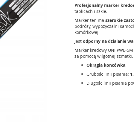
Profesjonalny marker kred
tablicach i szkle.
Marker ten ma
szerokie zas
podrózy, wypozyczalni samocho
komórkowej.
Jest
odporny na dzialanie w
Marker kredowy UNI PWE-5
za pomocą wilgotnej szmatki.
Okrągla koncówka
.
Grubośc linii pisania:
1
Dlugośc linii pisania p