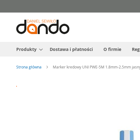
Przejdź
do
treści
Produkty
Dostawa i płatności
O firmie
Reg
Strona główna
Marker kredowy UNI PWE-5M 1.8mm-2.5mm jasny
Przejdź
na
koniec
galerii