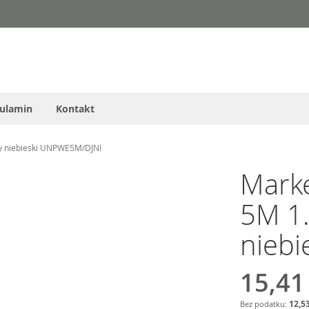
ulamin
Kontakt
 niebieski UNPWE5M/DJNI
Mark
5M 1
nieb
15,41
12,53