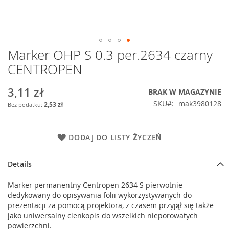
Marker OHP S 0.3 per.2634 czarny
Przejdź
na
CENTROPEN
początek
galerii
3,11 zł
BRAK W MAGAZYNIE
SKU
mak3980128
2,53 zł
DODAJ DO LISTY ŻYCZEŃ
Details
Marker permanentny Centropen 2634 S pierwotnie
dedykowany do opisywania folii wykorzystywanych do
prezentacji za pomocą projektora, z czasem przyjął się także
jako uniwersalny cienkopis do wszelkich nieporowatych
powierzchni.