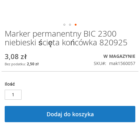
Marker permanentny BIC 2300
Przejdź
na
niebieski ścięta końcówka 820925
początek
galerii
3,08 zł
W MAGAZYNIE
SKU
mak1560057
2,50 zł
Ilość
Dodaj do koszyka