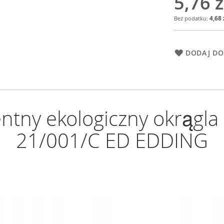
5,76 z
4,68 
DODAJ DO
tny ekologiczny okrągla
21/001/C ED EDDING