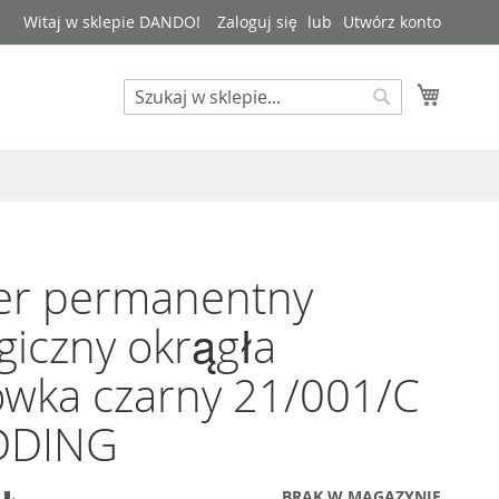
Witaj w sklepie DANDO!
Zaloguj się
Utwórz konto
Mój kos
Search
Search
er permanentny
giczny okrągła
wka czarny 21/001/C
DDING
BRAK W MAGAZYNIE