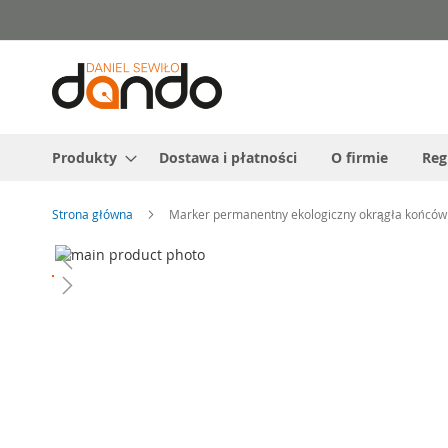
Przejdź
do
treści
Produkty
Dostawa i płatności
O firmie
Reg
Strona główna
Marker permanentny ekologiczny okrągła końcó
Przejdź
na
Przejdź
koniec
na
galerii
początek
galerii