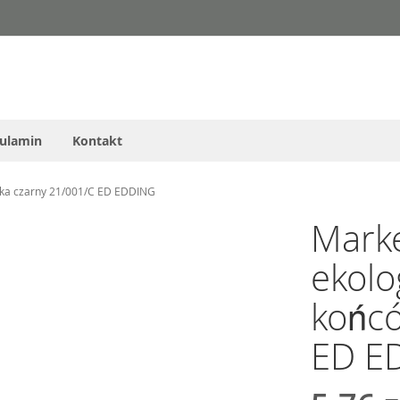
ulamin
Kontakt
wka czarny 21/001/C ED EDDING
Mark
ekolo
końcó
ED E