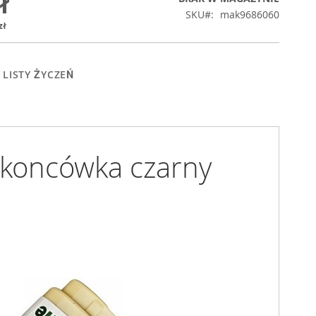
ł
SKU
mak9686060
zł
 LISTY ŻYCZEŃ
 koncówka czarny