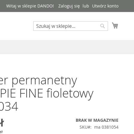
Witaj w sklepie DANDO!
Zaloguj się
Utwórz konto
Mój kos
Search
Search
er permanetny
IE FINE fioletowy
034
ł
BRAK W MAGAZYNIE
SKU
ma 0381054
zł