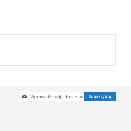
Subskrybuj
Subskrybuj
nasz
newsletter: