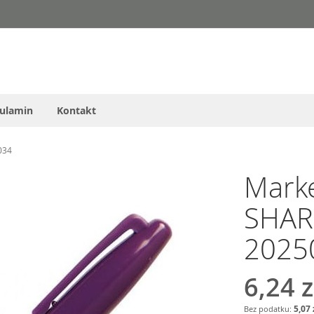
ulamin
Kontakt
034
Mark
SHARP
2025
6,24 z
5,07 