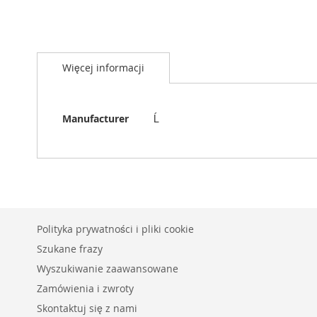
Przejdź
na
Więcej informacji
początek
galerii
Więcej
Manufacturer
Ĺ
informacji
Polityka prywatności i pliki cookie
Szukane frazy
Wyszukiwanie zaawansowane
Zamówienia i zwroty
Skontaktuj się z nami