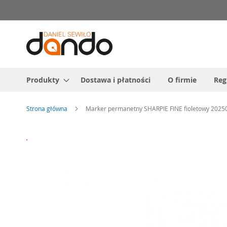
Przejdź
do
treści
Produkty
Dostawa i płatności
O firmie
Reg
Strona główna
Marker permanetny SHARPIE FINE fioletowy 2025
Przejdź
na
koniec
galerii