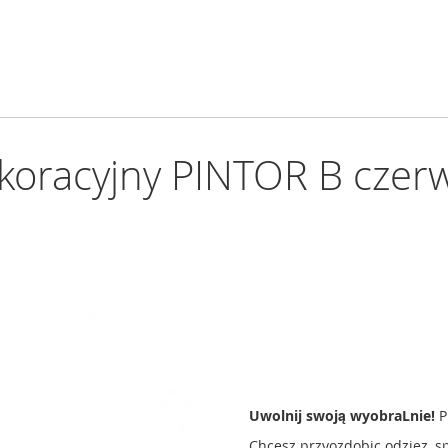
koracyjny PINTOR B czer
Uwolnij swoją wyobraLnie!
P
Chcesz przyozdobic odziez, s