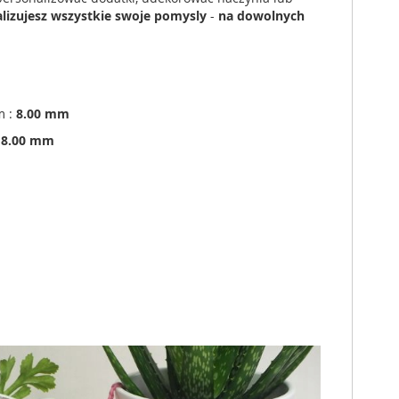
alizujesz wszystkie swoje pomysly
-
na dowolnych
 :
8.00 mm
:
8.00 mm