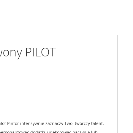
wony PILOT
ilot Pintor intensywnie zaznaczy Twój twórczy talent.
personalizowac dodatki, udekorowac naczynia lub