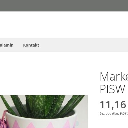
ulamin
Kontakt
Mark
PISW-
11,16
9,07 