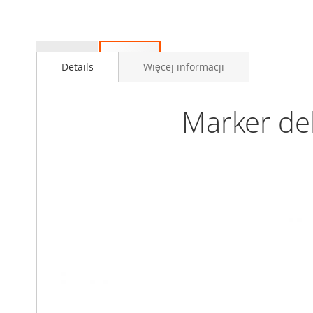
Przejdź
na
Details
Więcej informacji
początek
galerii
Marker de