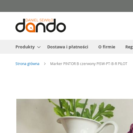
Przejdź
do
treści
Produkty
Dostawa i płatności
O firmie
Reg
Strona główna
Marker PINTOR B czerwony PISW-PT-B-R PILOT
Przejdź
na
koniec
galerii