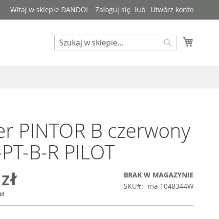
Witaj w sklepie DANDO!
Zaloguj się
Utwórz konto
Mój kos
Search
Search
er PINTOR B czerwony
PT-B-R PILOT
 zł
BRAK W MAGAZYNIE
SKU
ma 1048344W
zł