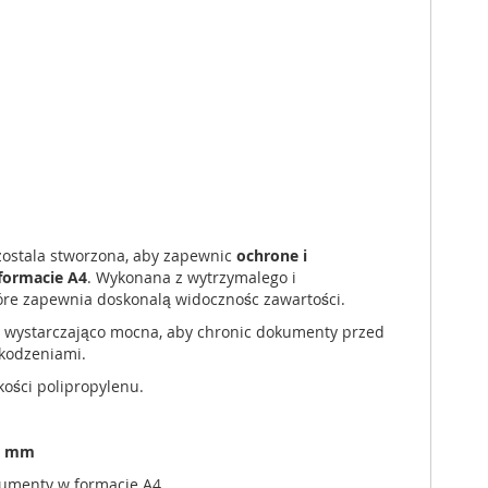
 zostala stworzona, aby zapewnic
ochrone i
formacie A4
. Wykonana z wytrzymalego i
óre zapewnia doskonalą widocznośc zawartości.
st wystarczająco mocna, aby chronic dokumenty przed
zkodzeniami.
kości polipropylenu.
4 mm
umenty w formacie A4.