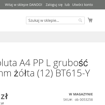
Witaj w sklepie DANDO!
Zaloguj się
Utwórz konto
Mój kos
Search
Search
uta A4 PP L grubość
m żółta (12) BT615-Y
 zł
W MAGAZYNIE
SKU
ob 0053258
 zł