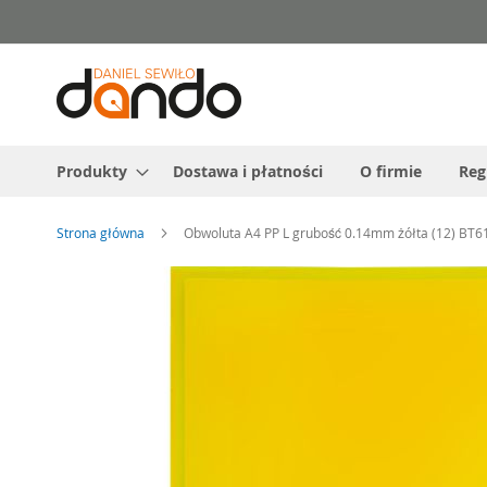
Przejdź
do
treści
Produkty
Dostawa i płatności
O firmie
Reg
Strona główna
Obwoluta A4 PP L grubość 0.14mm żółta (12) BT6
Przejdź
na
koniec
galerii