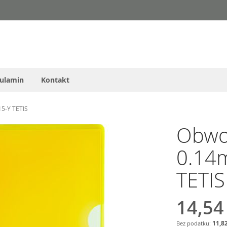
ulamin
Kontakt
15-Y TETIS
Obwol
0.14m
TETIS
14,54
11,82