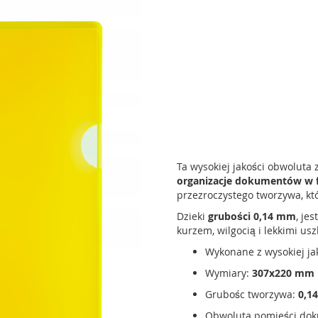
Ta wysokiej jakości obwoluta
organizacje dokumentów w 
przezroczystego tworzywa, kt
Dzieki
grubości 0,14 mm
, je
kurzem, wilgocią i lekkimi us
Wykonane z wysokiej ja
Wymiary:
307x220 mm
Grubośc tworzywa:
0,1
Obwoluta pomieści dok