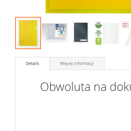
Przejdź
na
Details
Więcej informacji
początek
galerii
Obwoluta na dok