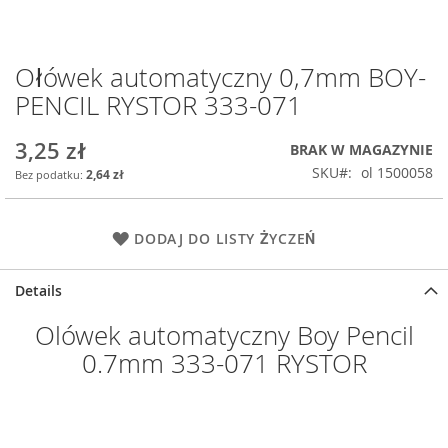
Ołówek automatyczny 0,7mm BOY-
Przejdź
na
PENCIL RYSTOR 333-071
początek
galerii
3,25 zł
BRAK W MAGAZYNIE
SKU
ol 1500058
2,64 zł
DODAJ DO LISTY ŻYCZEŃ
Details
Olówek automatyczny Boy Pencil
0.7mm 333-071 RYSTOR