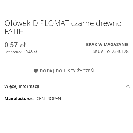
Ołówek DIPLOMAT czarne drewno
Przejdź
na
FATIH
początek
galerii
0,57 zł
BRAK W MAGAZYNIE
SKU
ol 2340128
0,46 zł
DODAJ DO LISTY ŻYCZEŃ
Więcej informacji
Więcej
CENTROPEN
informacji