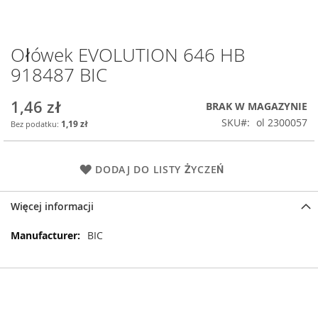
Ołówek EVOLUTION 646 HB
Przejdź
na
918487 BIC
początek
galerii
1,46 zł
BRAK W MAGAZYNIE
SKU
ol 2300057
1,19 zł
DODAJ DO LISTY ŻYCZEŃ
Więcej informacji
Więcej
BIC
informacji