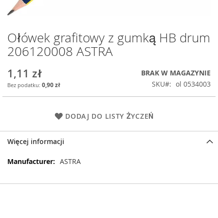
Ołówek grafitowy z gumką HB drum
Przejdź
na
206120008 ASTRA
początek
galerii
1,11 zł
BRAK W MAGAZYNIE
SKU
ol 0534003
0,90 zł
DODAJ DO LISTY ŻYCZEŃ
Więcej informacji
Więcej
ASTRA
informacji