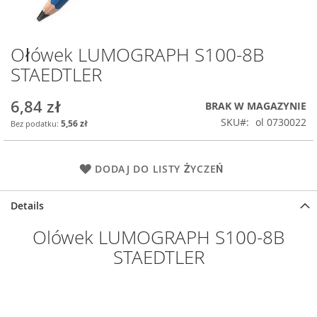
Ołówek LUMOGRAPH S100-8B
Przejdź
na
STAEDTLER
początek
galerii
6,84 zł
BRAK W MAGAZYNIE
SKU
ol 0730022
5,56 zł
DODAJ DO LISTY ŻYCZEŃ
Details
Olówek LUMOGRAPH S100-8B
STAEDTLER