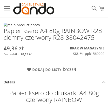
Przejdź
do
Sear
Mó
treści
Przejdź
Papier ksero A4 80g RAINBOW R28
na
Przejdź
koniec
na
ciemny czerwony R28 88042475
galerii
początek
galerii
49,36 zł
BRAK W MAGAZYNIE
SKU
ppk1560202
40,13 zł
DODAJ DO LISTY ŻYCZEŃ
Details
Papier ksero do drukarki A4 80g
czerwony RAINBOW