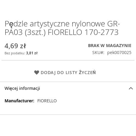
Pędzle artystyczne nylonowe GR-
Przejdź
na
PA03 (3szt.) FIORELLO 170-2773
początek
galerii
4,69 zł
BRAK W MAGAZYNIE
SKU
pek0070025
3,81 zł
DODAJ DO LISTY ŻYCZEŃ
Więcej informacji
Więcej
FIORELLO
informacji