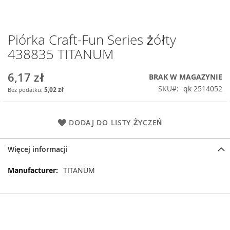
Piórka Craft-Fun Series żółty
Przejdź
na
438835 TITANUM
początek
galerii
6,17 zł
BRAK W MAGAZYNIE
SKU
qk 2514052
5,02 zł
DODAJ DO LISTY ŻYCZEŃ
Więcej informacji
Więcej
TITANUM
informacji