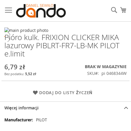
Przejdź
do
Sear
Mó
treści
Przejdź
Pióro kulk. FRIXION CLICKER MIKA
na
Przejdź
koniec
na
lazurowy PIBLRT-FR7-LB-MK PILOT
galerii
początek
e.limit
galerii
6,79 zł
BRAK W MAGAZYNIE
SKU
pi 0468344W
5,52 zł
DODAJ DO LISTY ŻYCZEŃ
Więcej informacji
Więcej
PILOT
informacji