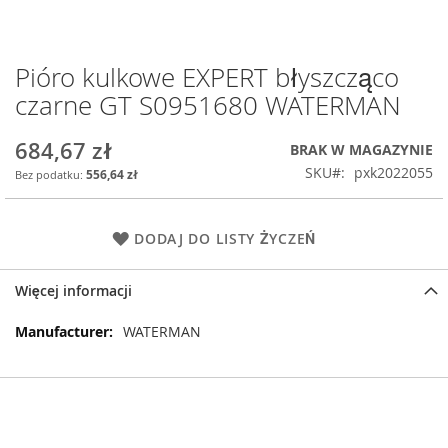
Pióro kulkowe EXPERT błyszcząco
Przejdź
na
czarne GT S0951680 WATERMAN
początek
galerii
684,67 zł
BRAK W MAGAZYNIE
SKU
pxk2022055
556,64 zł
DODAJ DO LISTY ŻYCZEŃ
Więcej informacji
Więcej
WATERMAN
informacji