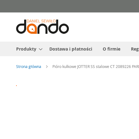
Przejdź
do
treści
Produkty
Dostawa i płatności
O firmie
Reg
Strona główna
Pióro kulkowe JOTTER SS stalowe CT 2089226 PA
Przejdź
na
koniec
galerii