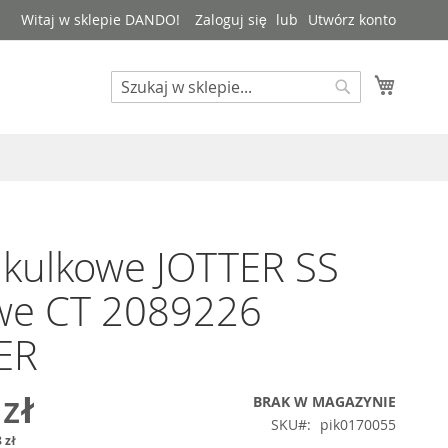
Witaj w sklepie DANDO!
Zaloguj się
Utwórz konto
Mój kos
Search
Search
 kulkowe JOTTER SS
owe CT 2089226
ER
 zł
BRAK W MAGAZYNIE
SKU
pik0170055
 zł