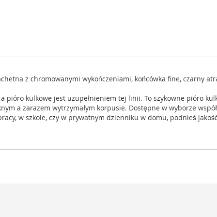
 szlachetna z chromowanymi wykończeniami, końcówka fine, czarny a
 a pióro kulkowe jest uzupełnieniem tej linii. To szykowne pióro ku
ym a zarazem wytrzymałym korpusie. Dostępne w wyborze współcz
w pracy, w szkole, czy w prywatnym dzienniku w domu, podnieś jakoś