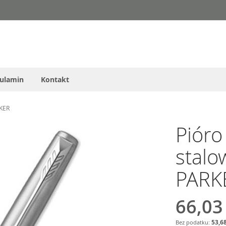
ulamin
Kontakt
RKER
Pióro
stal
PARK
66,03
53,68