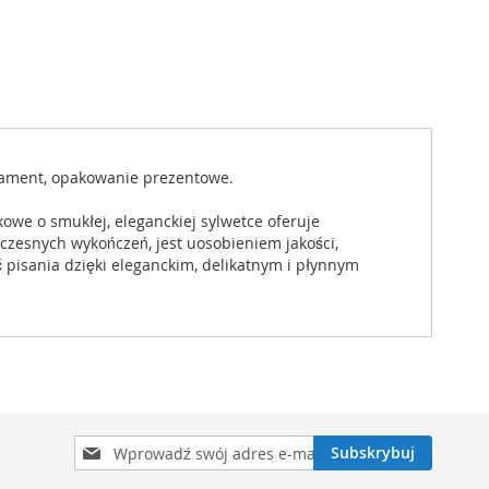
trament, opakowanie prezentowe.
lkowe o smukłej, eleganckiej sylwetce oferuje
esnych wykończeń, jest uosobieniem jakości,
ć pisania dzięki eleganckim, delikatnym i płynnym
Subskrybuj
Subskrybuj
nasz
newsletter: