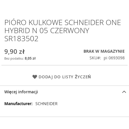
PIÓRO KULKOWE SCHNEIDER ONE
Przejdź
na
HYBRID N 05 CZERWONY
początek
SR183502
galerii
9,90 zł
BRAK W MAGAZYNIE
SKU
pi 0693098
8,05 zł
DODAJ DO LISTY ŻYCZEŃ
Więcej informacji
Więcej
SCHNEIDER
informacji