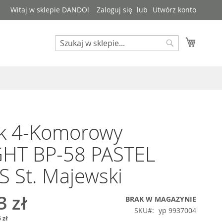
Witaj w sklepie DANDO!
Zaloguj się
Utwórz konto
Mój kos
Search
Search
ak 4-Komorowy
GHT BP-58 PASTEL
S St. Majewski
3 zł
BRAK W MAGAZYNIE
SKU
yp 9937004
 zł