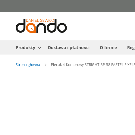
Przejdź
do
treści
Produkty
Dostawa i płatności
O firmie
Reg
Strona główna
Plecak 4-Komorowy STRIGHT BP-58 PASTEL PIXELS
Przejdź
na
koniec
galerii