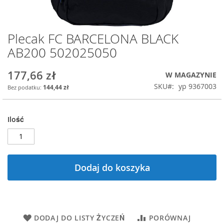
Plecak FC BARCELONA BLACK
Przejdź
na
AB200 502025050
początek
galerii
177,66 zł
W MAGAZYNIE
SKU
yp 9367003
144,44 zł
Ilość
Dodaj do koszyka
DODAJ DO LISTY ŻYCZEŃ
PORÓWNAJ