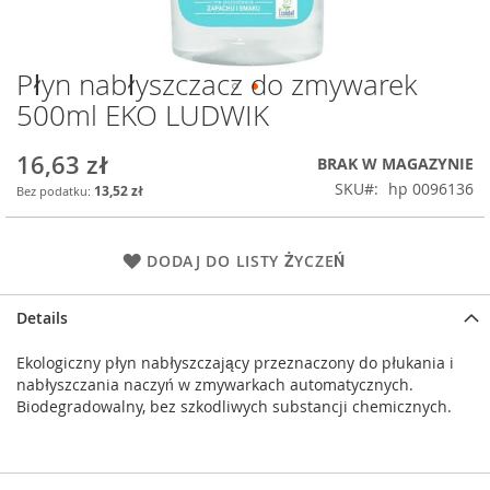
Płyn nabłyszczacz do zmywarek
Przejdź
na
500ml EKO LUDWIK
początek
galerii
16,63 zł
BRAK W MAGAZYNIE
SKU
hp 0096136
13,52 zł
DODAJ DO LISTY ŻYCZEŃ
Details
Ekologiczny płyn nabłyszczający przeznaczony do płukania i
nabłyszczania naczyń w zmywarkach automatycznych.
Biodegradowalny, bez szkodliwych substancji chemicznych.