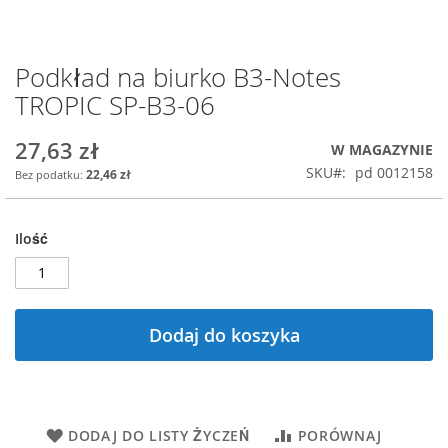
Podkład na biurko B3-Notes
Przejdź
na
TROPIC SP-B3-06
początek
galerii
27,63 zł
W MAGAZYNIE
SKU
pd 0012158
22,46 zł
Ilość
Dodaj do koszyka
DODAJ DO LISTY ŻYCZEŃ
PORÓWNAJ