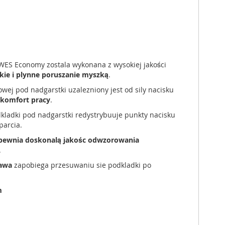
ES Economy zostala wykonana z wysokiej jakości
kie i plynne poruszanie myszką
.
owej pod nadgarstki uzalezniony jest od sily nacisku
 komfort pracy
.
dkladki pod nadgarstki redystrybuuje punkty nacisku
parcia.
pewnia doskonalą jakośc
odwzorowania
.
tawa
zapobiega przesuwaniu sie podkladki po
m