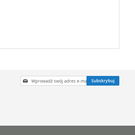
Subskrybuj
Subskrybuj
nasz
newsletter: