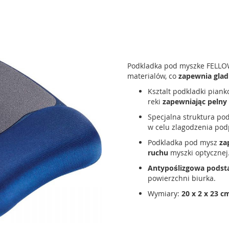
Podkladka pod myszke FELLOW
materialów, co
zapewnia glad
Ksztalt podkladki piank
reki
zapewniając pelny
Specjalna struktura po
w celu zlagodzenia pod
Podkladka pod mysz
za
ruchu
myszki optycznej
Antypoślizgowa pods
powierzchni biurka.
Wymiary:
20 x 2 x 23 c