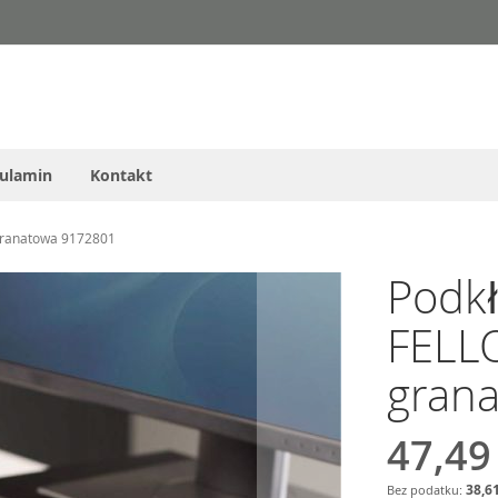
ulamin
Kontakt
ranatowa 9172801
Podk
FELL
gran
47,49
38,61