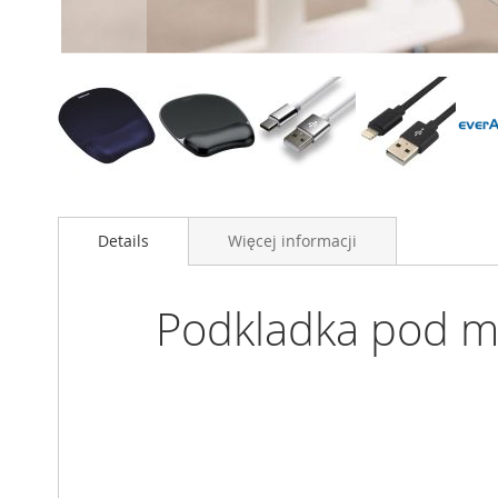
Przejdź
na
Details
Więcej informacji
początek
galerii
Podkladka pod m