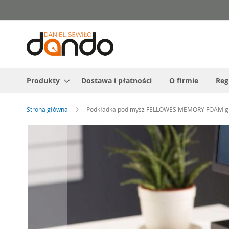
Przejdź
do
treści
Produkty
Dostawa i płatności
O firmie
Reg
Strona główna
Podkładka pod mysz FELLOWES MEMORY FOAM g
Przejdź
na
koniec
galerii