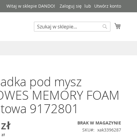
Witaj w sklepie DANDO!
Zaloguj się
Utwórz konto
Mój kos
Search
Search
ładka pod mysz
OWES MEMORY FOAM
atowa 9172801
 zł
BRAK W MAGAZYNIE
SKU
xak3396287
 zł