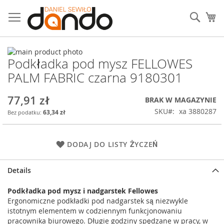
Przejdź
do
Sear
Mó
treści
Przejdź
Podkładka pod mysz FELLOWES
na
Przejdź
koniec
na
PALM FABRIC czarna 9180301
galerii
początek
galerii
77,91 zł
BRAK W MAGAZYNIE
SKU
xa 3880287
63,34 zł
DODAJ DO LISTY ŻYCZEŃ
Details
Podkładka pod mysz i nadgarstek Fellowes
Ergonomiczne podkładki pod nadgarstek są niezwykle
istotnym elementem w codziennym funkcjonowaniu
pracownika biurowego. Długie godziny spędzane w pracy, w