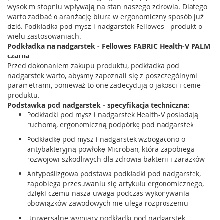
wysokim stopniu wpływają na stan naszego zdrowia. Dlatego
warto zadbać o aranżację biura w ergonomiczny sposób już
dziś. Podkładka pod mysz i nadgarstek Fellowes - produkt o
wielu zastosowaniach.
Podkładka na nadgarstek - Fellowes FABRIC Health-V PALM
czarna
Przed dokonaniem zakupu produktu, podkładka pod
nadgarstek warto, abyśmy zapoznali się z poszczególnymi
parametrami, ponieważ to one zadecydują o jakości i cenie
produktu.
Podstawka pod nadgarstek - specyfikacja techniczna:
Podkładki pod mysz i nadgarstek Health-V posiadają
ruchomą, ergonomiczną podpórkę pod nadgarstek
Podkładkę pod mysz i nadgarstek wzbogacono o
antybakteryjną powłokę Microban, która zapobiega
rozwojowi szkodliwych dla zdrowia bakterii i zarazków
Antypoślizgowa podstawa podkładki pod nadgarstek,
zapobiega przesuwaniu się artykułu ergonomicznego,
dzięki czemu nasza uwaga podczas wykonywania
obowiązków zawodowych nie ulega rozproszeniu
Uniwersalne wymiary podkładki pod nadgarstek