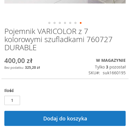
Pojemnik VARICOLOR z 7
Przejdź
na
kolorowymi szufladkami 760727
początek
DURABLE
galerii
400,00 zł
W MAGAZYNIE
Tylko
3
pozostał
325,20 zł
SKU
suk1660195
Ilość
Dodaj do koszyka