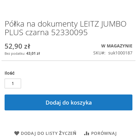
Półka na dokumenty LEITZ JUMBO
Przejdź
na
PLUS czarna 52330095
początek
galerii
52,90 zł
W MAGAZYNIE
SKU
suk1000187
43,01 zł
Ilość
Dodaj do koszyka
DODAJ DO LISTY ŻYCZEŃ
PORÓWNAJ