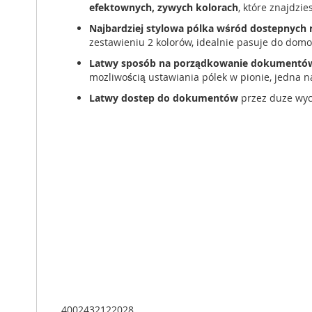
efektownych, zywych kolorach
, które znajdzi
Najbardziej stylowa pólka wśród dostepnych 
zestawieniu 2 kolorów, idealnie pasuje do dom
Latwy sposób na porządkowanie dokumentó
mozliwością ustawiania pólek w pionie, jedna n
Latwy dostep do dokumentów
przez duze wyc
4002432122028