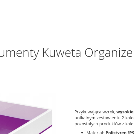
kumenty Kuweta Organiz
Przykuwająca wzrok,
wysokiej
unikalnym zestawieniu 2 kol
pozostalych produktów z kole
Material:
Polistyren (PS