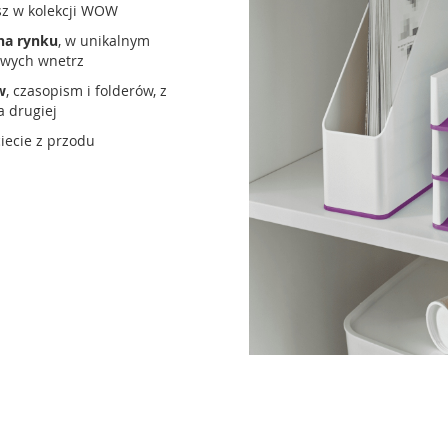
esz w kolekcji WOW
na rynku
, w unikalnym
owych wnetrz
w
, czasopism i folderów, z
a drugiej
iecie z przodu