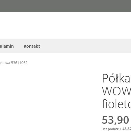
ulamin
Kontakt
oletowa 53611062
Półka
WOW 
fiole
53,90
43,82