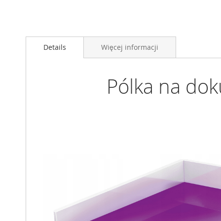
Przejdź
na
Details
Więcej informacji
początek
galerii
Pólka na do