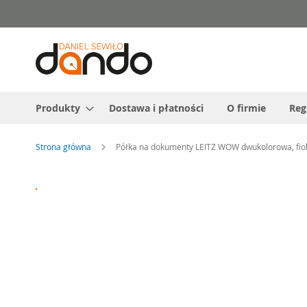
Przejdź
do
treści
Produkty
Dostawa i płatności
O firmie
Reg
Strona główna
Półka na dokumenty LEITZ WOW dwukolorowa, fi
Przejdź
na
koniec
galerii