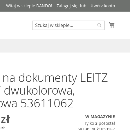
Witaj w sklepie DANDO!
Zaloguj się
Utwórz konto
Mój kos
Search
Search
 na dokumenty LEITZ
dwukolorowa,
towa 53611062
 zł
W MAGAZYNIE
Tylko
3
pozostał
 zł
SKU
suk1850187