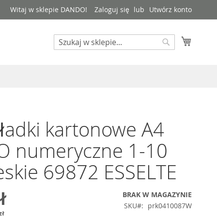
Witaj w sklepie DANDO!
Zaloguj się
Utwórz konto
Mój kos
Search
Search
ładki kartonowe A4
O numeryczne 1-10
eskie 69872 ESSELTE
ł
BRAK W MAGAZYNIE
SKU
prk0410087W
zł