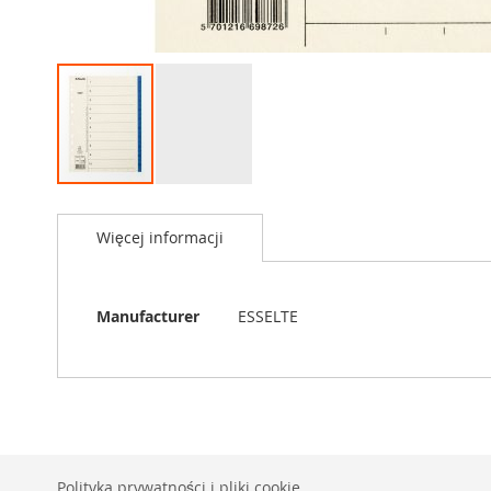
Przejdź
na
Więcej informacji
początek
galerii
Więcej
Manufacturer
ESSELTE
informacji
Polityka prywatności i pliki cookie