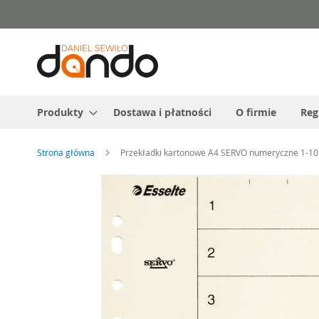
Przejdź
do
treści
Produkty
Dostawa i płatności
O firmie
Reg
Strona główna
Przekładki kartonowe A4 SERVO numeryczne 1-10
Przejdź
na
koniec
galerii