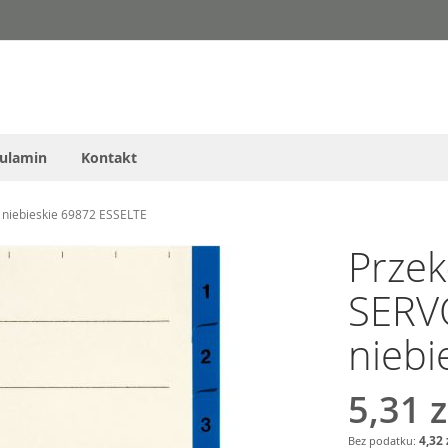
ulamin
Kontakt
 niebieskie 69872 ESSELTE
Przek
SERV
niebi
5,31 z
4,32 