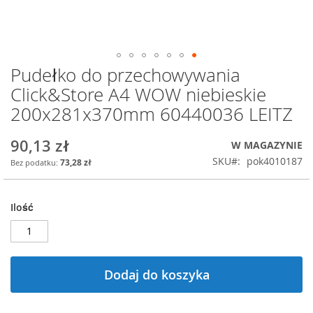
Pudełko do przechowywania
Przejdź
na
Click&Store A4 WOW niebieskie
początek
200x281x370mm 60440036 LEITZ
galerii
90,13 zł
W MAGAZYNIE
SKU
pok4010187
73,28 zł
Ilość
Dodaj do koszyka