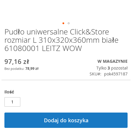
Pudło uniwersalne Click&Store
Przejdź
na
rozmiar L 310x320x360mm białe
początek
61080001 LEITZ WOW
galerii
97,16 zł
W MAGAZYNIE
Tylko
3
pozostał
78,99 zł
SKU
pok4597187
Ilość
Dodaj do koszyka