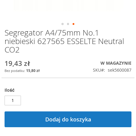
Segregator A4/75mm No.1
Przejdź
na
niebieski 627565 ESSELTE Neutral
początek
CO2
galerii
19,43 zł
W MAGAZYNIE
SKU
sek5600087
15,80 zł
Ilość
Dodaj do koszyka