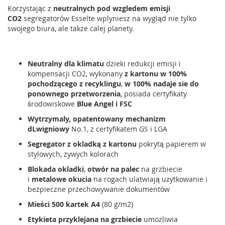
Korzystając z
neutralnych pod wzgledem emisji
CO2
segregatorów Esselte wplyniesz na wygląd nie tylko
swojego biura, ale takze calej planety.
Neutralny dla klimatu
dzieki redukcji emisji i
kompensacji CO2, wykonany
z kartonu w 100%
pochodzącego z recyklingu
,
w 100% nadaje sie do
ponownego przetworzenia
, posiada certyfikaty
środowiskowe
Blue Angel i FSC
Wytrzymaly, opatentowany mechanizm
dLwigniowy
No.1, z certyfikatem GS i LGA
Segregator z okladką z kartonu
pokrytą papierem w
stylowych, zywych kolorach
Blokada okladki
,
otwór na palec
na grzbiecie
i
metalowe okucia
na rogach ulatwiają uzytkowanie i
bezpieczne przechowywanie dokumentów
Mieści 500 kartek A4
(80 g/m2)
Etykieta przyklejana na grzbiecie
umozliwia