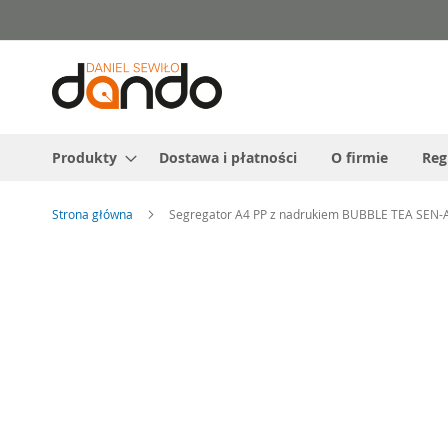
Przejdź
do
treści
Produkty
Dostawa i płatności
O firmie
Reg
Strona główna
Segregator A4 PP z nadrukiem BUBBLE TEA SEN-
Przejdź
na
koniec
galerii