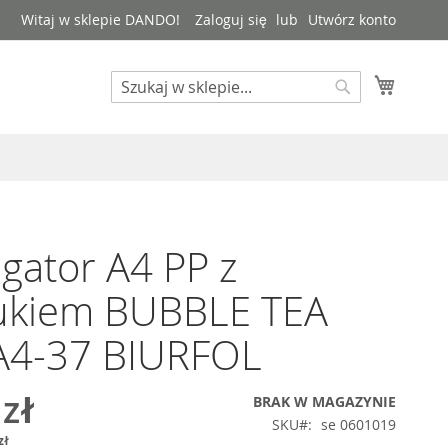
Witaj w sklepie DANDO!
Zaloguj się
Utwórz konto
Mój kos
Search
Search
gator A4 PP z
ukiem BUBBLE TEA
A4-37 BIURFOL
 zł
BRAK W MAGAZYNIE
SKU
se 0601019
zł