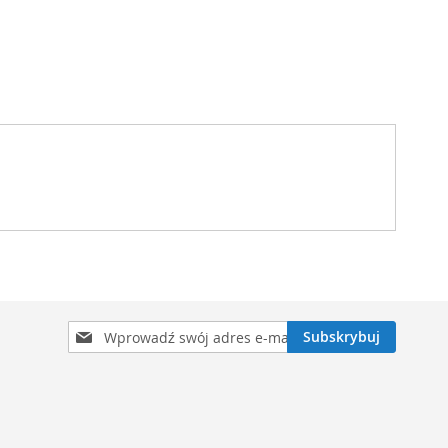
Subskrybuj
Subskrybuj
nasz
newsletter: