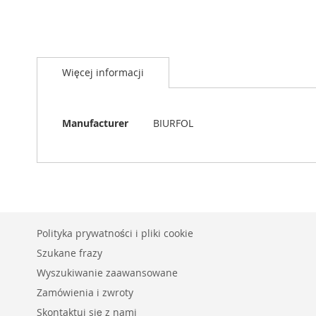
Przejdź
na
Więcej informacji
początek
galerii
Więcej
Manufacturer
BIURFOL
informacji
Polityka prywatności i pliki cookie
Szukane frazy
Wyszukiwanie zaawansowane
Zamówienia i zwroty
Skontaktuj się z nami