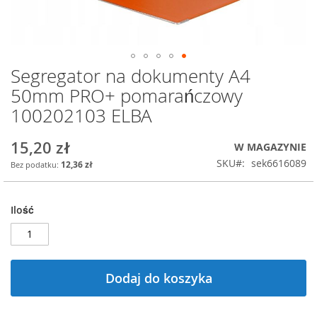
Segregator na dokumenty A4
Przejdź
na
50mm PRO+ pomarańczowy
początek
100202103 ELBA
galerii
15,20 zł
W MAGAZYNIE
SKU
sek6616089
12,36 zł
Ilość
Dodaj do koszyka