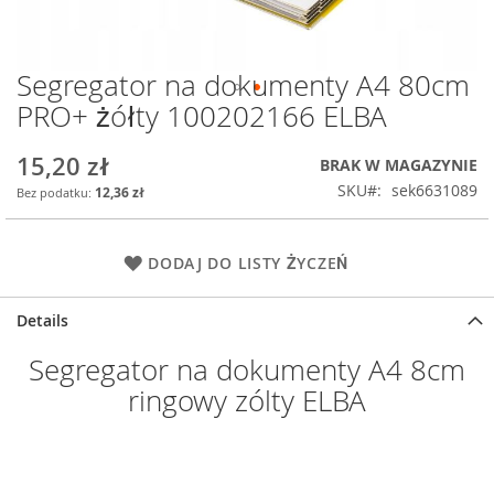
Segregator na dokumenty A4 80cm
Przejdź
na
PRO+ żółty 100202166 ELBA
początek
galerii
15,20 zł
BRAK W MAGAZYNIE
SKU
sek6631089
12,36 zł
DODAJ DO LISTY ŻYCZEŃ
Details
Segregator na dokumenty A4 8cm
ringowy zólty ELBA