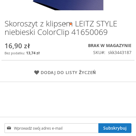
Skoroszyt z klipsem LEITZ STYLE
Przejdź
na
niebieski ColorClip 41650069
początek
galerii
16,90 zł
BRAK W MAGAZYNIE
SKU
skk3443187
13,74 zł
DODAJ DO LISTY ŻYCZEŃ
Subskrybuj
Subskrybuj
nasz