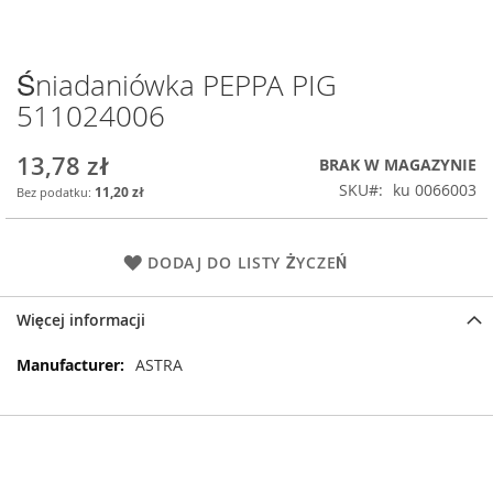
Śniadaniówka PEPPA PIG
Przejdź
na
511024006
początek
galerii
13,78 zł
BRAK W MAGAZYNIE
SKU
ku 0066003
11,20 zł
DODAJ DO LISTY ŻYCZEŃ
Więcej informacji
Więcej
ASTRA
informacji