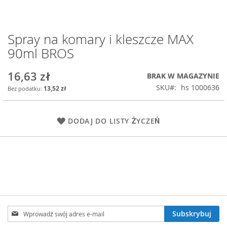
Spray na komary i kleszcze MAX
Przejdź
na
90ml BROS
początek
galerii
16,63 zł
BRAK W MAGAZYNIE
SKU
hs 1000636
13,52 zł
DODAJ DO LISTY ŻYCZEŃ
Subskrybuj
Subskrybuj
nasz