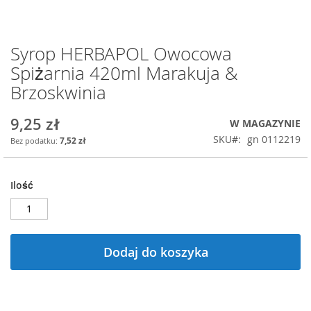
Syrop HERBAPOL Owocowa
Przejdź
na
Spiżarnia 420ml Marakuja &
początek
Brzoskwinia
galerii
9,25 zł
W MAGAZYNIE
SKU
gn 0112219
7,52 zł
Ilość
Dodaj do koszyka