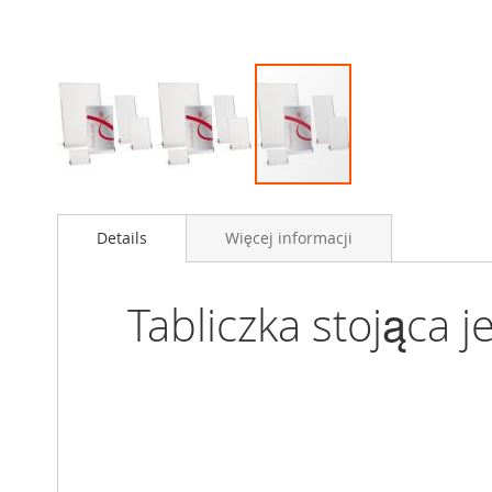
Przejdź
na
Details
Więcej informacji
początek
galerii
Tabliczka stojąca