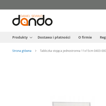
Przejdź
do
treści
Produkty
Dostawa i płatności
O firmie
Reg
Strona główna
Tabliczka stojąca jednostronna 11x15cm 0403-0
Przejdź
na
koniec
galerii