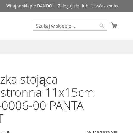
Witaj w sklepie DANDO!
Zaloguj się
Utwórz konto
Mój kos
Search
Search
czka stojąca
ostronna 11x15cm
-0006-00 PANTA
T
W MAGAZYNIE