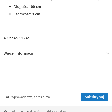
Dlugośc:
100 cm
Szerokośc:
3 cm
4005546991245
Więcej informacji
Subskrybuj
Subskrybuj
nasz
newsletter:
Polityka prywatności i pliki cookie