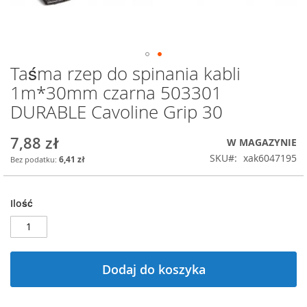
Taśma rzep do spinania kabli
Przejdź
na
1m*30mm czarna 503301
początek
DURABLE Cavoline Grip 30
galerii
7,88 zł
W MAGAZYNIE
SKU
xak6047195
6,41 zł
Ilość
Dodaj do koszyka