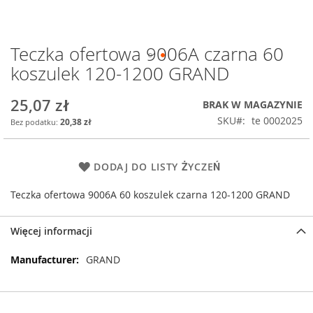
Teczka ofertowa 9006A czarna 60
Przejdź
na
koszulek 120-1200 GRAND
początek
galerii
25,07 zł
BRAK W MAGAZYNIE
SKU
te 0002025
20,38 zł
DODAJ DO LISTY ŻYCZEŃ
Teczka ofertowa 9006A 60 koszulek czarna 120-1200 GRAND
Więcej informacji
Więcej
GRAND
informacji