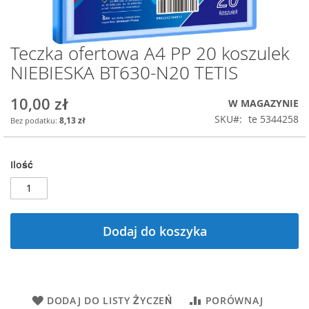
Teczka ofertowa A4 PP 20 koszulek
Przejdź
na
NIEBIESKA BT630-N20 TETIS
początek
galerii
10,00 zł
W MAGAZYNIE
SKU
te 5344258
8,13 zł
Ilość
Dodaj do koszyka
DODAJ DO LISTY ŻYCZEŃ
PORÓWNAJ